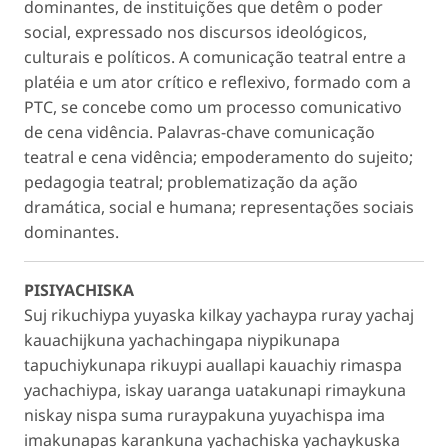
dominantes, de instituições que detêm o poder
social, expressado nos discursos ideológicos,
culturais e políticos. A comunicação teatral entre a
platéia e um ator crítico e reflexivo, formado com a
PTC, se concebe como um processo comunicativo
de cena vidência. Palavras-chave comunicação
teatral e cena vidência; empoderamento do sujeito;
pedagogia teatral; problematização da ação
dramática, social e humana; representações sociais
dominantes.
PISIYACHISKA
Suj rikuchiypa yuyaska kilkay yachaypa ruray yachaj
kauachijkuna yachachingapa niypikunapa
tapuchiykunapa rikuypi auallapi kauachiy rimaspa
yachachiypa, iskay uaranga uatakunapi rimaykuna
niskay nispa suma ruraypakuna yuyachispa ima
imakunapas karankuna yachachiska yachaykuska