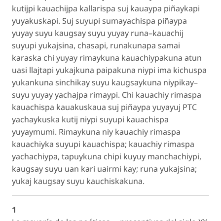
kutijpi kauachijpa kallarispa suj kauaypa piñaykapi
yuyakuskapi. Suj suyupi sumayachispa piñaypa
yuyay suyu kaugsay suyu yuyay runa–kauachij
suyupi yukajsina, chasapi, runakunapa samai
karaska chi yuyay rimaykuna kauachiypakuna atun
uasi llajtapi yukajkuna paipakuna niypi ima kichuspa
yukankuna sinchikay suyu kaugsaykuna niypikay–
suyu yuyay yachajpa rimaypi. Chi kauachiy rimaspa
kauachispa kauakuskaua suj piñaypa yuyayuj PTC
yachaykuska kutij niypi suyupi kauachispa
yuyaymumi. Rimaykuna niy kauachiy rimaspa
kauachiyka suyupi kauachispa; kauachiy rimaspa
yachachiypa, tapuykuna chipi kuyuy manchachiypi,
kaugsay suyu uan kari uairmi kay; runa yukajsina;
yukaj kaugsay suyu kauchiskakuna.
1