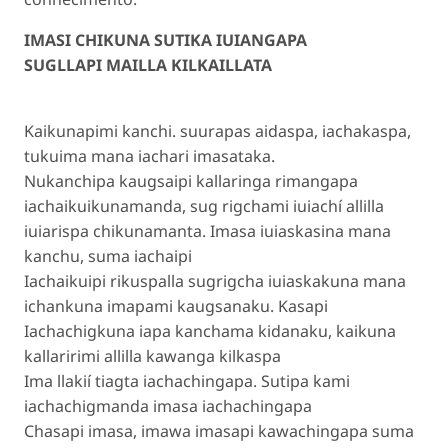
IMASI CHIKUNA SUTIKA IUIANGAPA
SUGLLAPI MAILLA KILKAILLATA
Kaikunapimi kanchi. suurapas aidaspa, iachakaspa,
tukuima mana iachari imasataka.
Nukanchipa kaugsaipi kallaringa rimangapa
iachaikuikunamanda, sug rigchami iuiachí allilla
iuiarispa chikunamanta. Imasa iuiaskasina mana
kanchu, suma iachaipi
Iachaikuipi rikuspalla sugrigcha iuiaskakuna mana
ichankuna imapami kaugsanaku. Kasapi
Iachachigkuna iapa kanchama kidanaku, kaikuna
kallaririmi allilla kawanga kilkaspa
Ima llakií tiagta iachachingapa. Sutipa kami
iachachigmanda imasa iachachingapa
Chasapi imasa, imawa imasapi kawachingapa suma