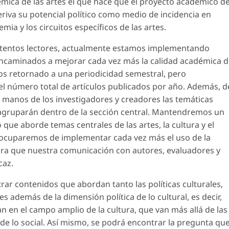
mica de las artes el que hace que el proyecto académico d
eriva su potencial político como medio de incidencia en
mia y los circuitos específicos de las artes.
tentos lectores, actualmente estamos implementando
 encaminados a mejorar cada vez más la calidad académica 
mos retornado a una periodicidad semestral, pero
el número total de artículos publicados por año. Además, d
as manos de los investigadores y creadores las temáticas
 agruparán dentro de la sección central. Mantendremos un
que aborde temas centrales de las artes, la cultura y el
s ocuparemos de implementar cada vez más el uso de la
ara que nuestra comunicación con autores, evaluadores y
caz.
rar contenidos que abordan tanto las políticas culturales,
 además de la dimensión política de lo cultural, es decir,
ran en el campo amplio de la cultura, que van más allá de las
o de lo social. Así mismo, se podrá encontrar la pregunta qu