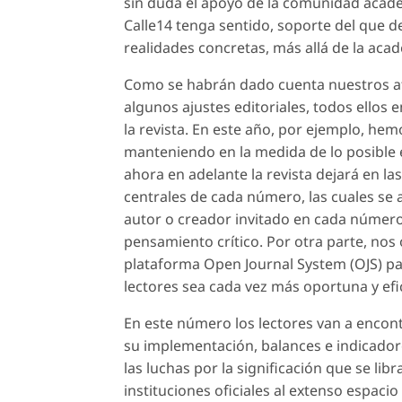
sin duda el apoyo de la comunidad acadé
Calle14 tenga sentido, soporte del que d
realidades concretas, más allá de la acade
Como se habrán dado cuenta nuestros a
algunos ajustes editoriales, todos ellos
la revista. En este año, por ejemplo, he
manteniendo en la medida de lo posible 
ahora en adelante la revista dejará en l
centrales de cada número, las cuales se
autor o creador invitado en cada número 
pensamiento crítico. Por otra parte, no
plataforma Open Journal System (OJS) p
lectores sea cada vez más oportuna y efi
En este número los lectores van a encont
su implementación, balances e indicadores
las luchas por la significación que se lib
instituciones oficiales al extenso espaci