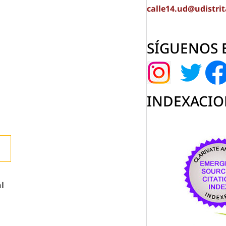
calle14.ud@udistrit
SÍGUENOS 
INDEXACIO
l