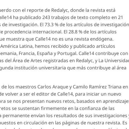
uerdo con el reporte de Redalyc, donde la revista está
Calle14 ha publicado 243 trabajos de texto completo en 21
s de investigación. El 73.3 % de los artículos de investigació
e procedencia internacional. El 28.8 % de los artículos
 que muestra que Calle14 no es una revista endógena.
América Latina, hemos recibido y publicado artículos
emania, Francia, España y Portugal. Calle14 contribuye con
tas del Área de Artes registradas en Redalyc, y La Universida
segunda institución universitaria que más contribuye al área
o de los maestros Carlos Araque y Camilo Ramírez Triana en
de volver a ser el editor de Calle14, para iniciar un nuevo
ora se nos presentan nuevos retos, basados en aprendizaje
 retos se sustentan firmemente en la confianza de las
ermanente envían los resultados de sus investigaciones 
uestos en circulación en las páginas de nuestra revista. Es