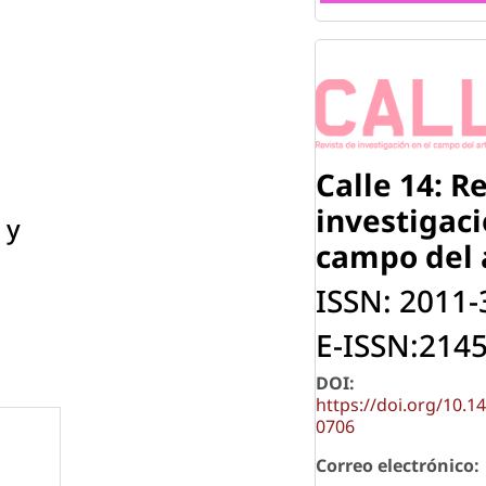
Calle 14: R
investigac
 y
campo del 
ISSN: 2011
E-ISSN:214
DOI:
https://doi.org/10.1
0706
Correo electrónico: