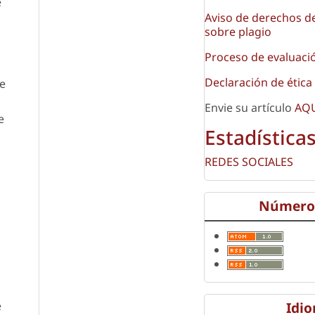
e
Aviso de derechos de
sobre plagio
Proceso de evaluaci
Declaración de ética
de
Envie su artículo
AQ
e
Estadística
REDES SOCIALES
Número 
e
Idi