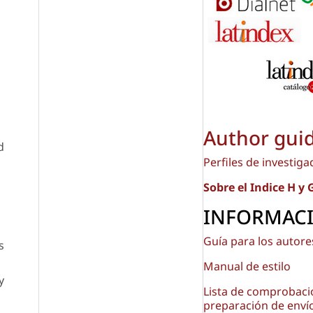
n
Author gui
d
Perfiles de investig
Sobre el Indice H y
INFORMAC
Guía para los autore
s
Manual de estilo
y
Lista de comprobaci
preparación de enví