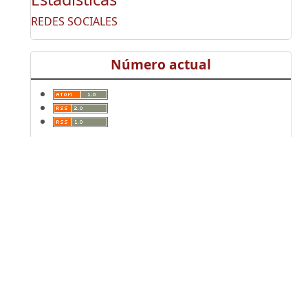
REDES SOCIALES
Número actual
Idioma
English
Español
Português
Palabras clave
centro-periferia