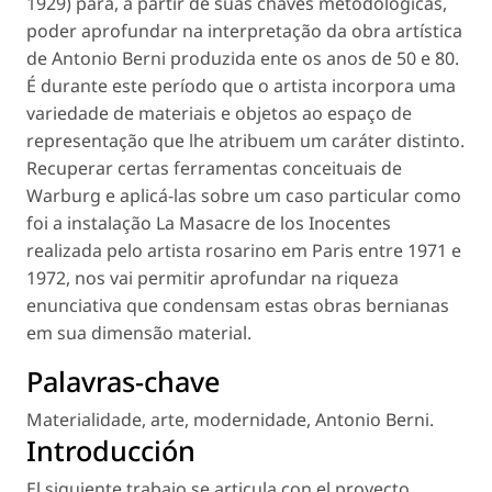
1929) para, a partir de suas chaves metodológicas,
poder aprofundar na interpretação da obra artística
de Antonio Berni produzida ente os anos de 50 e 80.
É durante este período que o artista incorpora uma
variedade de materiais e objetos ao espaço de
representação que lhe atribuem um caráter distinto.
Recuperar certas ferramentas conceituais de
Warburg e aplicá-las sobre um caso particular como
foi a instalação
La Masacre de los Inocentes
realizada pelo artista rosarino em Paris entre 1971 e
1972, nos vai permitir aprofundar na riqueza
enunciativa que condensam estas obras bernianas
em sua dimensão material.
Palavras-chave
Materialidade
,
arte
,
modernidade, Antonio Berni
.
Introducción
El siguiente trabajo se articula con el proyecto