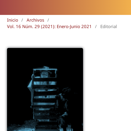
Inicio
/
Archivos
/
Vol. 16 Núm. 29 (2021): Enero-Junio 2021
/
Editorial