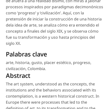
de afuera a una realidad disímil, con miras a jalonar
procesos inspirados por paradigmas decimonónicos
como ‘progreso’ y ‘civilización’. Aquí, con la
pretensión de iniciar la construcción de una historia
dela idea de arte, se analiza cómo era entendido el
concepto a finales del siglo XIX, y se observa cómo
fue su transformación y uso hasta principios del
siglo XX.
Palabras clave
arte
,
historia
,
gusto
,
placer estético
,
progreso
,
civilización
,
Colombia
.
Abstract
The art system, understood as the concepts, the
institutions and the behaviors associated with its
contemplation, is a western historical construct. In
Europe there were processes that led to the
definition of art, to its transformation and to the