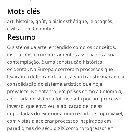
Mots clés
art
,
histoire
,
goût
,
plaisir esthétique
,
le progrès
,
civilisation
,
Colombie
.
Resumo
O sistema da arte, entendido como os conceitos,
instituições e comportamentos associados à sua
contemplação, é uma construção histórica
ocidental. Na Europa ocorreram processos que
levaram à definição da arte, à sua transformação e à
consolidação do sistema artístico que hoje
prevalece. No entanto, em países como a Colômbia,
a entrada no sistema foi mediada por um processo
inverso, que envolveu a aplicação de ideias
importadas do exterior a uma realidade improvável,
com vistas a acelerar processos inspirados em
paradigmas do século XIX como “progresso” e “