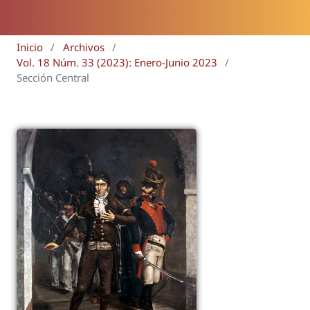
Inicio
/
Archivos
/
Vol. 18 Núm. 33 (2023): Enero-Junio 2023
/
Sección Central