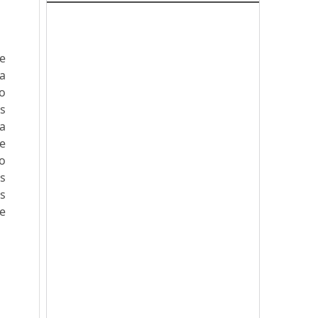
e
a
o
es
ha
de
to
es
os
ue