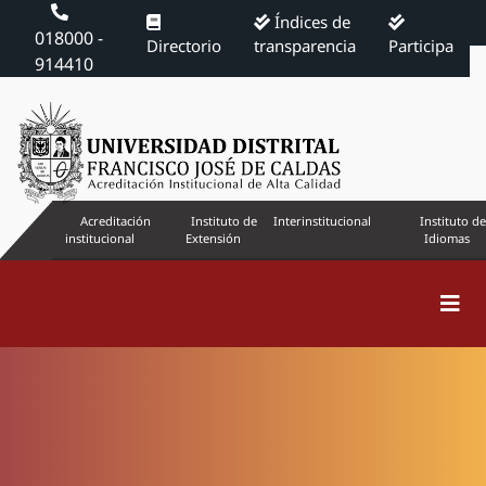
Índices de
018000 -
Directorio
transparencia
Participa
914410
Acreditación
Instituto de
Interinstitucional
Instituto de
institucional
Extensión
Idiomas