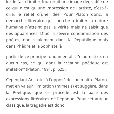
lui, le fait d´imiter fournirait une image dégradée de
ce qui n´est qu´une impression de l´artiste, c´est-à-
dire, le reflet d´une idée. Pour Platon donc, la
démarche littéraire qui cherche à imiter la nature
humaine n´atteint pas la vérité mais ne saisit que
des apparences. D´où la sévère condamnation des
poètes, non seulement dans la
République
mais
dans
Phèdre
et le
Sophiste
, à
partir de ce principe fondamental : “n´admettre, en
aucun cas, ce qui dans la création poétique est
imitation” (Platon, 1991, p. 625).
Cependant Aristote, à l´opposé de son maitre Platon,
met en valeur l´imitation (
mimesis
) et suggère, dans
la Poétique, que ce procédé est la base des
expressions littéraires de l´époque. Pour cet auteur
classique, la tragédie est donc