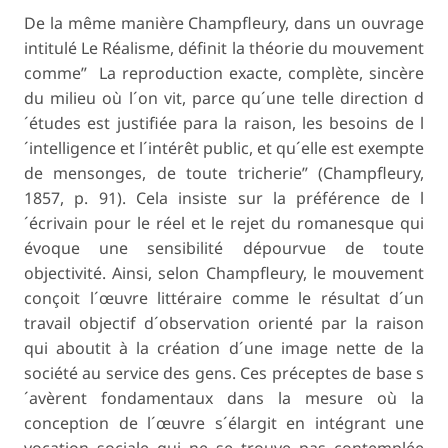
De la même manière Champfleury, dans un ouvrage
intitulé
Le Réalisme
, définit la théorie du mouvement
comme” La reproduction exacte, complète, sincère
du milieu où l´on vit, parce qu´une telle direction d
´études est justifiée para la raison, les besoins de l
´intelligence et l´intérêt public, et qu´elle est exempte
de mensonges, de toute tricherie” (Champfleury,
1857, p. 91). Cela insiste sur la préférence de l
´écrivain pour le réel et le rejet du romanesque qui
évoque une sensibilité dépourvue de toute
objectivité. Ainsi, selon Champfleury, le mouvement
conçoit l´œuvre littéraire comme le résultat d´un
travail objectif d´observation orienté par la raison
qui aboutit à la création d´une image nette de la
société au service des gens. Ces préceptes de base s
´avèrent fondamentaux dans la mesure où la
conception de l´œuvre s´élargit en intégrant une
vocation sociale qui ne se trouve pas contemplée