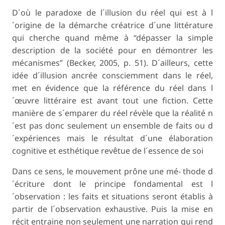
D´où le paradoxe de l´illusion du réel qui est à l
´origine de la démarche créatrice d´une littérature
qui cherche quand même à “dépasser la simple
description de la société pour en démontrer les
mécanismes” (Becker, 2005, p. 51). D´ailleurs, cette
idée d´illusion ancrée consciemment dans le réel,
met en évidence que la référence du réel dans l
´œuvre littéraire est avant tout une fiction. Cette
manière de s´emparer du réel révèle que la réalité n
´est pas donc seulement un ensemble de faits ou d
´expériences mais le résultat d´une élaboration
cognitive et esthétique revêtue de l´essence de soi
Dans ce sens, le mouvement prône une mé- thode d
´écriture dont le principe fondamental est l
´observation : les faits et situations seront établis à
partir de l´observation exhaustive. Puis la mise en
récit entraine non seulement une narration qui rend