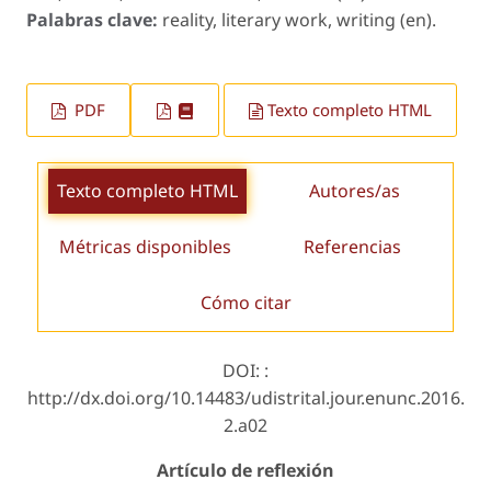
Palabras clave:
reality, literary work, writing (en).
PDF
Texto completo HTML
Texto completo HTML
Autores/as
Métricas disponibles
Referencias
Cómo citar
DOI: :
http://dx.doi.org/10.14483/udistrital.jour.enunc.2016.
2.a02
Artículo de reflexión