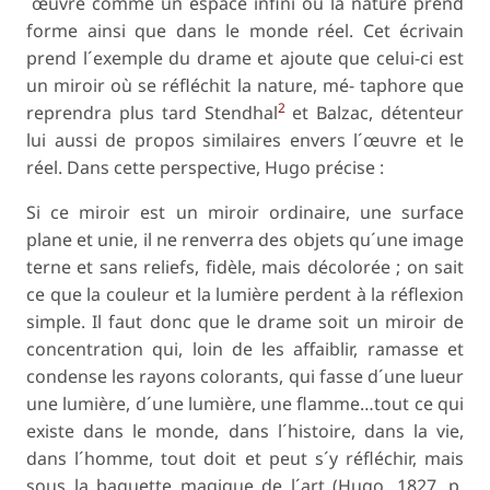
´œuvre comme un espace infini ou la nature prend
forme ainsi que dans le monde réel. Cet écrivain
prend l´exemple du drame et ajoute que celui-ci est
un miroir où se réfléchit la nature, mé- taphore que
2
reprendra plus tard Stendhal
et Balzac, détenteur
lui aussi de propos similaires envers l´œuvre et le
réel. Dans cette perspective, Hugo précise :
Si ce miroir est un miroir ordinaire, une surface
plane et unie, il ne renverra des objets qu´une image
terne et sans reliefs, fidèle, mais décolorée ; on sait
ce que la couleur et la lumière perdent à la réflexion
simple. Il faut donc que le drame soit un miroir de
concentration qui, loin de les affaiblir, ramasse et
condense les rayons colorants, qui fasse d´une lueur
une lumière, d´une lumière, une flamme…tout ce qui
existe dans le monde, dans l´histoire, dans la vie,
dans l´homme, tout doit et peut s´y réfléchir, mais
sous la baguette magique de l´art (Hugo, 1827, p.