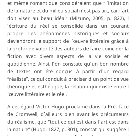
et même romantique considéraient que “l´imitation
de la nature et du milieu social n´est pas art, car l´art
doit viser au beau idéal” (Mizuno, 2005, p. 822), l
´écriture du réel se consolide dans un courant
propre. Les phénomènes historiques et sociaux
deviendront le support de l´œuvre littéraire grâce à
la profonde volonté des auteurs de faire coïncider la
fiction avec divers aspects de la vie sociale et
quotidienne. Ainsi, l´on constate qu´un bon nombre
de textes ont été conçus à partir d´un regard
“réaliste”, ce qui conduit à préciser d´un point de vue
théorique et esthétique, la relation qui existe entre l
´œuvre littéraire et le réel.
A cet égard Victor Hugo proclame dans la Pré- face
de Cromwell, d´ailleurs bien avant les précurseurs
du réalisme, que “tout ce qui est dans l´art est dans
la nature” (Hugo, 1827, p. 301), constat qui suggère l