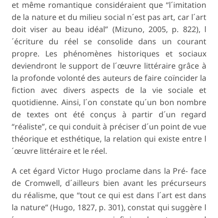
et même romantique considéraient que “l´imitation
de la nature et du milieu social n´est pas art, car l´art
doit viser au beau idéal” (Mizuno, 2005, p. 822), l
´écriture du réel se consolide dans un courant
propre. Les phénomènes historiques et sociaux
deviendront le support de l´œuvre littéraire grâce à
la profonde volonté des auteurs de faire coïncider la
fiction avec divers aspects de la vie sociale et
quotidienne. Ainsi, l´on constate qu´un bon nombre
de textes ont été conçus à partir d´un regard
“réaliste”, ce qui conduit à préciser d´un point de vue
théorique et esthétique, la relation qui existe entre l
´œuvre littéraire et le réel.
A cet égard Victor Hugo proclame dans la Pré- face
de Cromwell, d´ailleurs bien avant les précurseurs
du réalisme, que “tout ce qui est dans l´art est dans
la nature” (Hugo, 1827, p. 301), constat qui suggère l