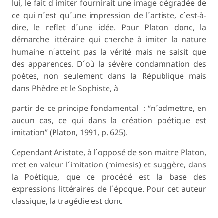
lui, le fait d´imiter fournirait une image dégradée de
ce qui n´est qu´une impression de l´artiste, c´est-à-
dire, le reflet d´une idée. Pour Platon donc, la
démarche littéraire qui cherche à imiter la nature
humaine n´atteint pas la vérité mais ne saisit que
des apparences. D´où la sévère condamnation des
poètes, non seulement dans la
République
mais
dans
Phèdre
et le
Sophiste
, à
partir de ce principe fondamental : “n´admettre, en
aucun cas, ce qui dans la création poétique est
imitation” (Platon, 1991, p. 625).
Cependant Aristote, à l´opposé de son maitre Platon,
met en valeur l´imitation (
mimesis
) et suggère, dans
la Poétique, que ce procédé est la base des
expressions littéraires de l´époque. Pour cet auteur
classique, la tragédie est donc