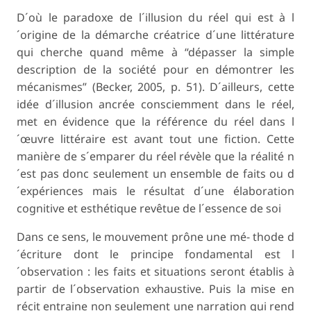
D´où le paradoxe de l´illusion du réel qui est à l
´origine de la démarche créatrice d´une littérature
qui cherche quand même à “dépasser la simple
description de la société pour en démontrer les
mécanismes” (Becker, 2005, p. 51). D´ailleurs, cette
idée d´illusion ancrée consciemment dans le réel,
met en évidence que la référence du réel dans l
´œuvre littéraire est avant tout une fiction. Cette
manière de s´emparer du réel révèle que la réalité n
´est pas donc seulement un ensemble de faits ou d
´expériences mais le résultat d´une élaboration
cognitive et esthétique revêtue de l´essence de soi
Dans ce sens, le mouvement prône une mé- thode d
´écriture dont le principe fondamental est l
´observation : les faits et situations seront établis à
partir de l´observation exhaustive. Puis la mise en
récit entraine non seulement une narration qui rend