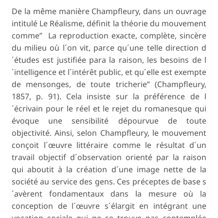
De la même manière Champfleury, dans un ouvrage
intitulé
Le Réalisme
, définit la théorie du mouvement
comme” La reproduction exacte, complète, sincère
du milieu où l´on vit, parce qu´une telle direction d
´études est justifiée para la raison, les besoins de l
´intelligence et l´intérêt public, et qu´elle est exempte
de mensonges, de toute tricherie” (Champfleury,
1857, p. 91). Cela insiste sur la préférence de l
´écrivain pour le réel et le rejet du romanesque qui
évoque une sensibilité dépourvue de toute
objectivité. Ainsi, selon Champfleury, le mouvement
conçoit l´œuvre littéraire comme le résultat d´un
travail objectif d´observation orienté par la raison
qui aboutit à la création d´une image nette de la
société au service des gens. Ces préceptes de base s
´avèrent fondamentaux dans la mesure où la
conception de l´œuvre s´élargit en intégrant une
vocation sociale qui ne se trouve pas contemplée