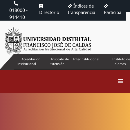
Índices de
018000 -
Directorio
transparencia
Participa
914410
Acreditación
Instituto de
Interinstitucional
Instituto de
institucional
Extensión
Idiomas