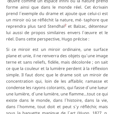
´œuvre comme un espace infini ou la nature prend
forme ainsi que dans le monde réel. Cet écrivain
prend l´exemple du drame et ajoute que celui-ci est
un miroir où se réfléchit la nature, mé- taphore que
2
reprendra plus tard Stendhal
et Balzac, détenteur
lui aussi de propos similaires envers l´œuvre et le
réel. Dans cette perspective, Hugo précise :
Si ce miroir est un miroir ordinaire, une surface
plane et unie, il ne renverra des objets qu´une image
terne et sans reliefs, fidèle, mais décolorée ; on sait
ce que la couleur et la lumière perdent à la réflexion
simple. Il faut donc que le drame soit un miroir de
concentration qui, loin de les affaiblir, ramasse et
condense les rayons colorants, qui fasse d´une lueur
une lumière, d´une lumière, une flamme…tout ce qui
existe dans le monde, dans l´histoire, dans la vie,
dans l´homme, tout doit et peut s´y réfléchir, mais
sous la baguette magique de l´art (Hugo, 1827, p.