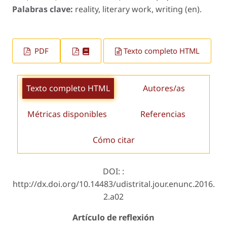
Palabras clave:
reality, literary work, writing (en).
PDF
Texto completo HTML
Texto completo HTML
Autores/as
Métricas disponibles
Referencias
Cómo citar
DOI: :
http://dx.doi.org/10.14483/udistrital.jour.enunc.2016.
2.a02
Artículo de reflexión