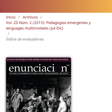
Inicio
/
Archivos
/
Vol. 20 Núm. 2 (2015): Pedagogías emergentes y
lenguages multimodales (Jul-Dic)
/
Índice de evaluadores