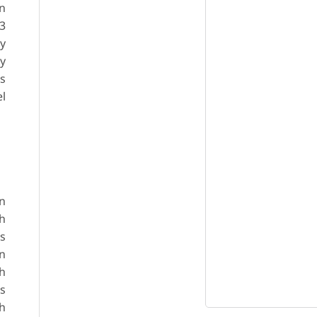
ón
 3
 y
 y
s
el
in
ch
s
wn
ch
rs
ch