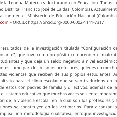
 de la Lengua Materna y doctorando en Educación. Todos l
ad Distrital Francisco José de Caldas (Colombia). Actualmen
izado en el Ministerio de Educación Nacional (Colombia
.com
– ORCID: https://orcid.org/0000-0002-1141-7317
resultados de la investigación titulada “Configuración d
tudiante”, que tuvo como propósito comprender el maltra
studiantes y que deja un saldo negativo a nivel académic
diantes como para los mismos profesores, quienes en much
tas violentas que reciben de sus propios estudiantes. A
altrato para el clima escolar que se ven traducidos en l
 de estos con padres de familia y directivos, además de l
y el sistema educativo que muchas veces se siente impoten
n de la violencia escolar en la cual son los profesores y 
nes se constituyen en los victimarios. Para alcanzar l
 emplea una metodología cualitativa, enfoque investigaci