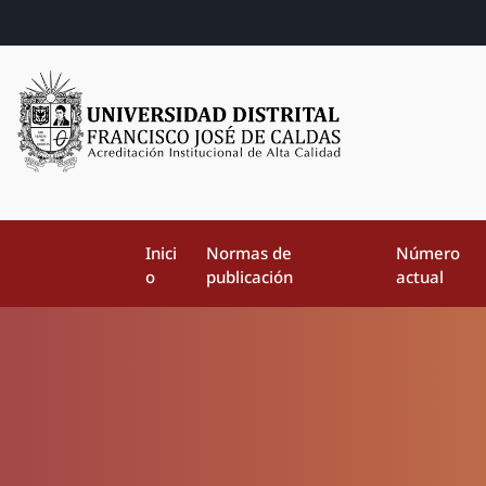
Inici
Normas de
Número
o
publicación
actual