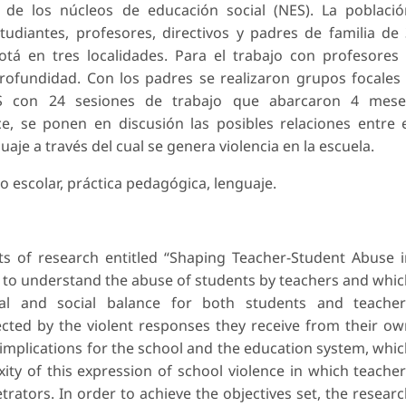
o de los núcleos de educación social (NES). La poblaci
udiantes, profesores, directivos y padres de familia de
tá en tres localidades. Para el trabajo con profesores
profundidad. Con los padres se realizaron grupos focales
ES con 24 sesiones de trabajo que abarcaron 4 mese
 se ponen en discusión las posibles relaciones entre 
uaje a través del cual se genera violencia en la escuela.
to escolar, práctica pedagógica, lenguaje.
lts of research entitled “Shaping Teacher-Student Abuse 
 to understand the abuse of students by teachers and whi
al and social balance for both students and teacher
cted by the violent responses they receive from their o
e implications for the school and the education system, whi
ity of this expression of school violence in which teache
trators. In order to achieve the objectives set, the resear