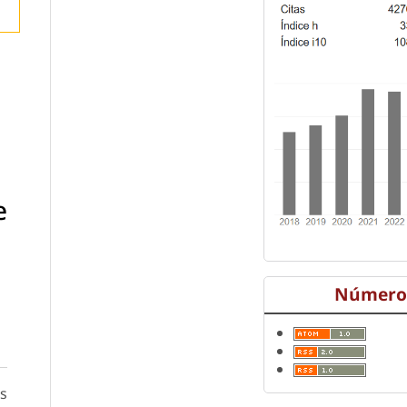
e
Número 
s