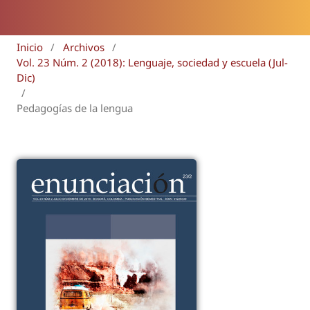
Inicio
/
Archivos
/
Vol. 23 Núm. 2 (2018): Lenguaje, sociedad y escuela (Jul-
Dic)
/
Pedagogías de la lengua