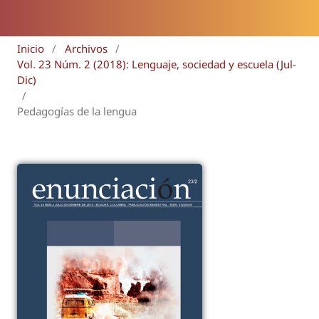
Inicio
/
Archivos
/
Vol. 23 Núm. 2 (2018): Lenguaje, sociedad y escuela (Jul-
Dic)
/
Pedagogías de la lengua