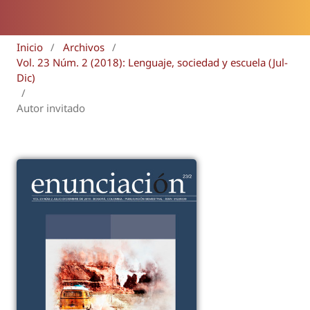
Inicio
/
Archivos
/
Vol. 23 Núm. 2 (2018): Lenguaje, sociedad y escuela (Jul-
Dic)
/
Autor invitado