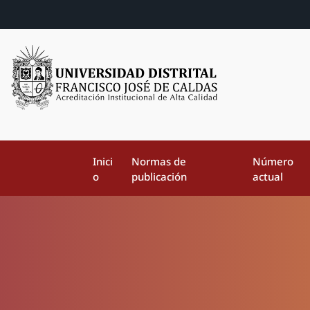
Inici
Normas de
Número
o
publicación
actual