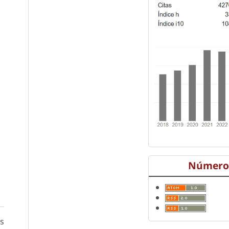
Número 
as