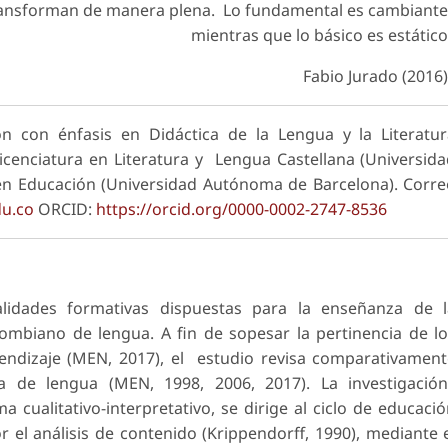
transforman de manera plena. Lo fundamental es cambiant
mientras que lo básico es estátic
Fabio Jurado (2016
n con énfasis en Didáctica de la Lengua y la Literatu
icenciatura en Literatura y Lengua Castellana (Universid
en Educación (Universidad Autónoma de Barcelona). Corr
u.co
ORCID:
https://orcid.org/0000-0002-2747-8536
alidades formativas dispuestas para la enseñanza de l
ombiano de lengua. A fin de sopesar la pertinencia de l
ndizaje (MEN, 2017), el estudio revisa comparativamen
a de lengua (MEN, 1998, 2006, 2017). La investigación
cualitativo-interpretativo, se dirige al ciclo de educaci
l análisis de contenido (Krippendorff, 1990), mediante 