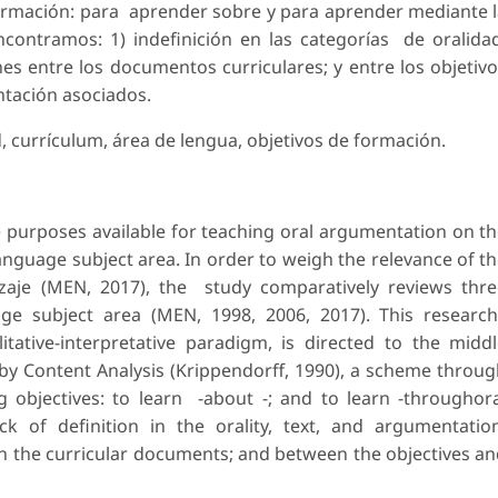
formación: para aprender sobre y para aprender mediante 
ontramos: 1) indefinición en las categorías de oralida
es entre los documentos curriculares; y entre los objetiv
tación asociados.
 currículum, área de lengua, objetivos de formación.
e purposes available for teaching oral argumentation on t
nguage subject area. In order to weigh the relevance of t
zaje (MEN, 2017), the study comparatively reviews thr
ge subject area (MEN, 1998, 2006, 2017). This researc
tative-interpretative paradigm, is directed to the midd
y Content Analysis (Krippendorff, 1990), a scheme throu
 objectives: to learn -about -; and to learn -throughor
ck of definition in the orality, text, and argumentati
n the curricular documents; and between the objectives a
.