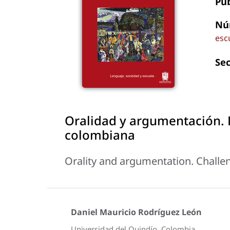
Pu
Nú
esc
Se
Oralidad y argumentación. 
colombiana
Orality and argumentation. Chall
Daniel Mauricio Rodríguez León
Universidad del Quindío, Colombia