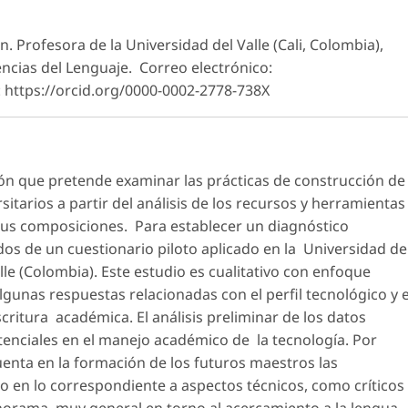
Profesora de la Universidad del Valle (Cali, Colombia),
ncias del Lenguaje. Correo electrónico:
 https://orcid.org/0000-0002-2778-738X
ción que pretende examinar las prácticas de construcción de
tarios a partir del análisis de los recursos y herramientas
e sus composiciones. Para establecer un diagnóstico
dos de un cuestionario piloto aplicado en la Universidad de
alle (Colombia). Este estudio es cualitativo con enfoque
lgunas respuestas relacionadas con el perfil tecnológico y e
ritura académica. El análisis preliminar de los datos
enciales en el manejo académico de la tecnología. Por
uenta en la formación de los futuros maestros las
 en lo correspondiente a aspectos técnicos, como críticos
panorama muy general en torno al acercamiento a la lengua