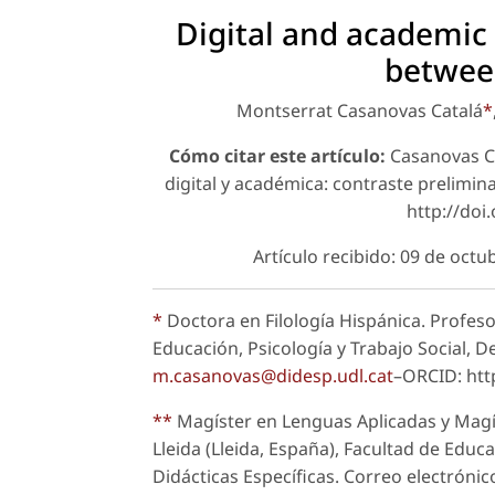
Digital and academic 
betwee
Montserrat Casanovas Catalá
*
Cómo citar este artículo:
Casanovas Cat
digital y académica: contraste prelimi
http://do
Artículo recibido: 09 de oct
*
Doctora en Filología Hispánica. Profesor
Educación, Psicología y Trabajo Social, 
m.casanovas@didesp.udl.cat
–ORCID: htt
**
Magíster en Lenguas Aplicadas y Magí
Lleida (Lleida, España), Facultad de Educ
Didácticas Específicas. Correo electrónic