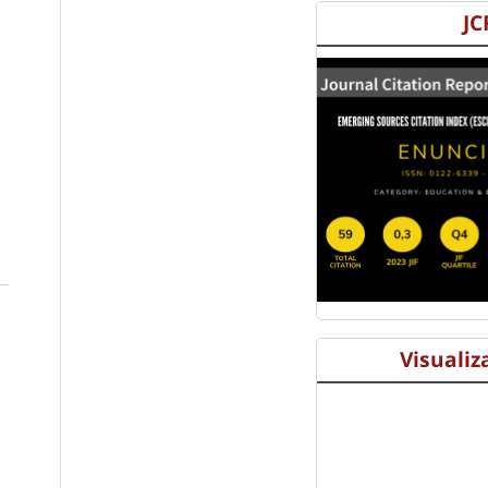
JC
Visualiz