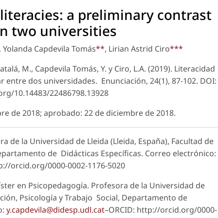
literacies: a preliminary contrast
n two universities
, Yolanda Capdevila Tomás
**
, Lirian Astrid Ciro
***
alá, M., Capdevila Tomás, Y. y Ciro, L.A. (2019). Literacidad
nar entre dos universidades.
Enunciación
, 24(1), 87-102. DOI:
i.org/10.14483/22486798.13928
ubre de 2018; aprobado: 22 de diciembre de 2018.
a de la Universidad de Lleida (Lleida, España), Facultad de
Departamento de Didácticas Específicas. Correo electrónico:
p://orcid.org/0000-0002-1176-5020
ster en Psicopedagogía. Profesora de la Universidad de
ación, Psicología y Trabajo Social, Departamento de
o:
y.capdevila@didesp.udl.cat
–ORCID: http://orcid.org/0000-