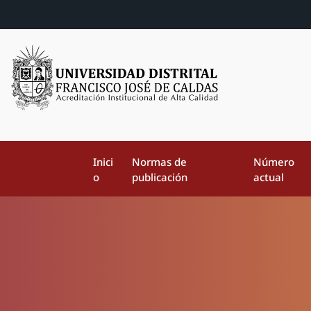
Inici
Normas de
Número
o
publicación
actual