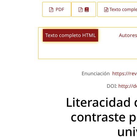
PDF
Texto compl
Texto completo HTML
Autores
Enunciación
https://re
DOI:
http://
Literacidad 
contraste p
uni