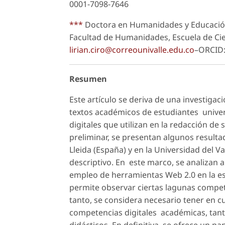
0001-7098-7646
***
Doctora en Humanidades y Educación. 
Facultad de Humanidades, Escuela de Cie
lirian.ciro@correounivalle.edu.co
–ORCID:
Resumen
Este artículo se deriva de una investiga
textos académicos de estudiantes universi
digitales que utilizan en la redacción d
preliminar, se presentan algunos resulta
Lleida (España) y en la Universidad del V
descriptivo. En este marco, se analizan a
empleo de herramientas Web 2.0 en la esc
permite observar ciertas lagunas compet
tanto, se considera necesario tener en c
competencias digitales académicas, tanto
didácticos. En definitiva, se ofrece un 