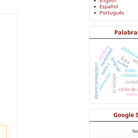
English
Español
Português
Palabra
escritura
alfabetiza
modalidad
Ética
lenguaje
in
twitter
marica
ideario pedagógico
estilo
educación
comunica
tecnología
ciudad
ciclos de
redes
Google 