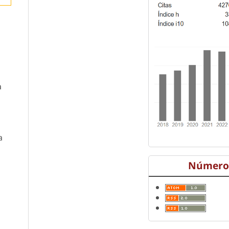
a
a
Número 