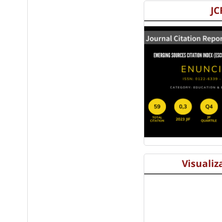
JC
Visualiz