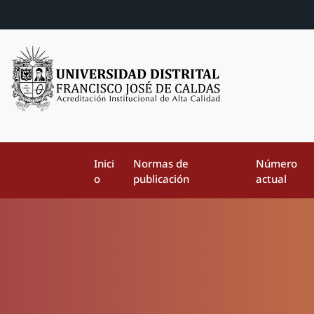
Inici
Normas de
Número
o
publicación
actual