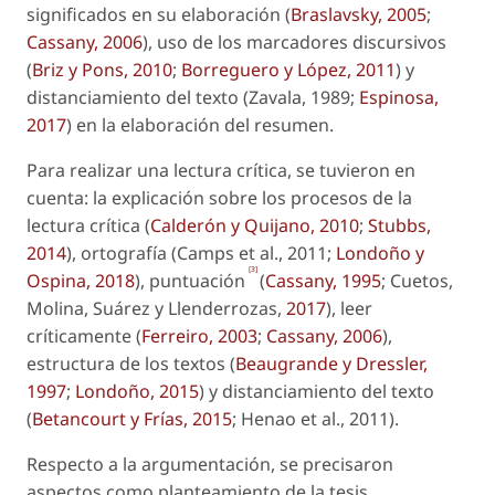
significados en su elaboración (
Braslavsky, 2005
;
Cassany, 2006
), uso de los marcadores discursivos
(
Briz y Pons, 2010
;
Borreguero y López, 2011
) y
distanciamiento del texto (Zavala, 1989;
Espinosa,
2017
) en la elaboración del resumen.
Para realizar una lectura crítica, se tuvieron en
cuenta: la explicación sobre los procesos de la
lectura crítica (
Calderón y Quijano, 2010
;
Stubbs,
2014
), ortografía (Camps
et al.
, 2011;
Londoño y
[3]
Ospina, 2018
), puntuación
(
Cassany, 1995
; Cuetos,
Molina, Suárez y Llenderrozas,
2017
), leer
críticamente (
Ferreiro, 2003
;
Cassany, 2006
),
estructura de los textos (
Beaugrande y Dressler,
1997
;
Londoño, 2015
) y distanciamiento del texto
(
Betancourt y Frías, 2015
; Henao
et al.
, 2011).
Respecto a la argumentación, se precisaron
aspectos como planteamiento de la tesis