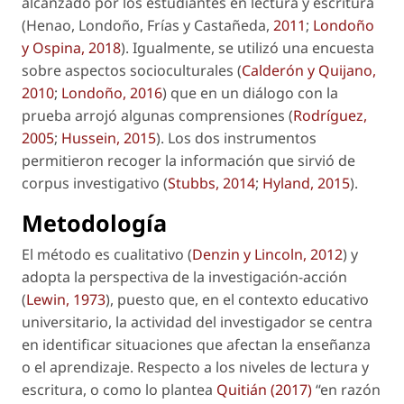
alcanzado por los estudiantes en lectura y escritura
(Henao, Londoño, Frías y Castañeda,
2011
;
Londoño
y Ospina, 2018
). Igualmente, se utilizó una encuesta
sobre aspectos socioculturales (
Calderón y Quijano,
2010
;
Londoño, 2016
) que en un diálogo con la
prueba arrojó algunas comprensiones (
Rodríguez,
2005
;
Hussein, 2015
). Los dos instrumentos
permitieron recoger la información que sirvió de
corpus investigativo (
Stubbs, 2014
;
Hyland, 2015
).
Metodología
El método es cualitativo (
Denzin y Lincoln, 2012
) y
adopta la perspectiva de la investigación-acción
(
Lewin, 1973
), puesto que, en el contexto educativo
universitario, la actividad del investigador se centra
en identificar situaciones que afectan la enseñanza
o el aprendizaje. Respecto a los niveles de lectura y
escritura, o como lo plantea
Quitián (2017)
“en razón