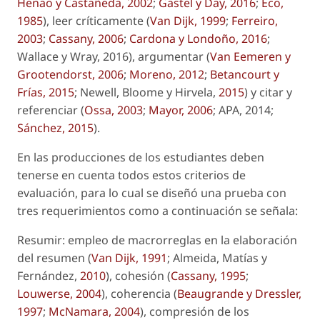
Henao y Castañeda, 2002
;
Gastel y Day, 2016
;
Eco,
1985
), leer críticamente (
Van Dijk, 1999
;
Ferreiro,
2003
;
Cassany, 2006
;
Cardona y
Londoño, 2016
;
Wallace y Wray, 2016), argumentar (
Van Eemeren y
Grootendorst, 2006
;
Moreno, 2012
;
Betancourt y
Frías, 2015
; Newell, Bloome y Hirvela,
2015
) y citar y
referenciar (
Ossa, 2003
;
Mayor, 2006
; APA, 2014;
Sánchez, 2015
).
En las producciones de los estudiantes deben
tenerse en cuenta todos estos criterios de
evaluación, para lo cual se diseñó una prueba con
tres requerimientos como a continuación se señala:
Resumir: empleo de macrorreglas en la elaboración
del resumen (
Van Dijk, 1991
; Almeida, Matías y
Fernández,
2010
), cohesión (
Cassany, 1995
;
Louwerse, 2004
), coherencia (
Beaugrande y Dressler,
1997
;
McNamara, 2004
), compresión de los