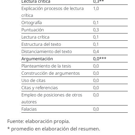
Lectura crítica
0,3**
Explicación procesos de lectura
1,0
crítica
Ortografía
0,1
Puntuación
0,3
Lectura crítica
0,1
Estructura del texto
0,1
Distanciamiento del texto
0,4
Argumentación
0,0***
Planteamiento de la tesis
0,0
Construcción de argumentos
0,0
Uso de citas
0,0
Citas y referencias
0,0
Empleo de posiciones de otros
0,0
autores
Falacias
0,0
Fuente: elaboración propia.
* promedio en elaboración del resumen.