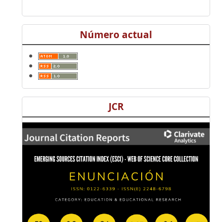
Número actual
JCR