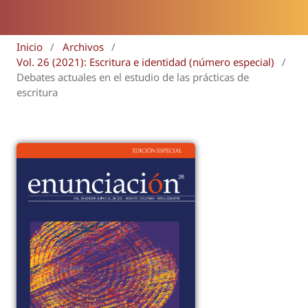
Inicio
/
Archivos
/
Vol. 26 (2021): Escritura e identidad (número especial)
/
Debates actuales en el estudio de las prácticas de
escritura