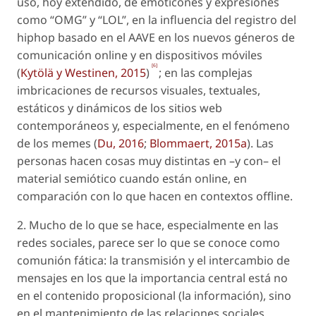
uso, hoy extendido, de emoticones y expresiones
como “OMG” y “LOL”, en la influencia del registro del
hiphop
basado en el AAVE en los nuevos géneros de
comunicación
online
y en dispositivos móviles
[6]
(
Kytölä y Westinen, 2015
)
; en las complejas
imbricaciones de recursos visuales, textuales,
estáticos y dinámicos de los sitios web
contemporáneos y, especialmente, en el fenómeno
de los memes (
Du, 2016
;
Blommaert, 2015a
). Las
personas
hacen
cosas muy distintas en –y con– el
material semiótico cuando están online, en
comparación con lo que hacen en contextos
offline
.
2. Mucho de lo que se hace, especialmente en las
redes sociales, parece ser lo que se conoce como
comunión fática
: la transmisión y el intercambio de
mensajes en los que la importancia central está no
en el contenido proposicional (la
información
), sino
en el mantenimiento de las relaciones sociales