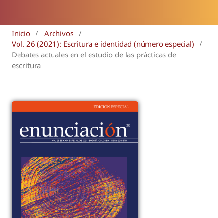
Inicio
/
Archivos
/
Vol. 26 (2021): Escritura e identidad (número especial)
/
Debates actuales en el estudio de las prácticas de
escritura