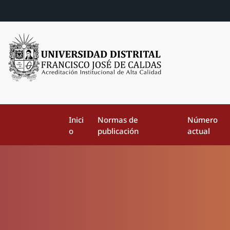
Inici
Normas de
Número
o
publicación
actual