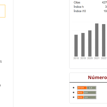
os
Número 
o