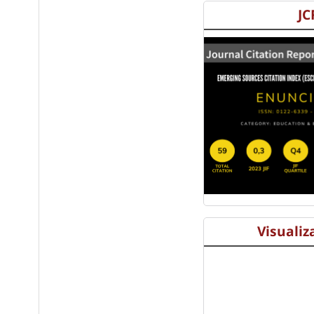
JC
l
Visualiz