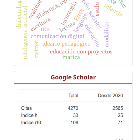
alfabetización digital
dialectología
redes sociales
oralidad
tecnología
infancia
estilo
inteligencia artificial
Ética
lenguaje
escritura
lectura
modalidad
educación
tics
comunicación digital
ideario pedagógico
twitter
educación con proyectos
marica
Google Scholar