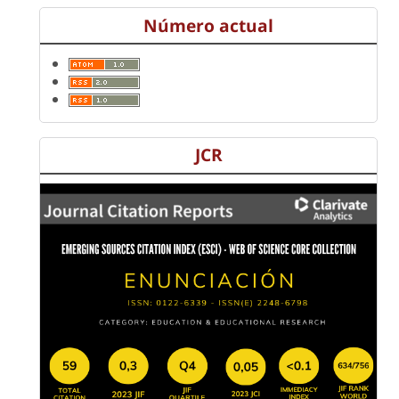
Número actual
JCR