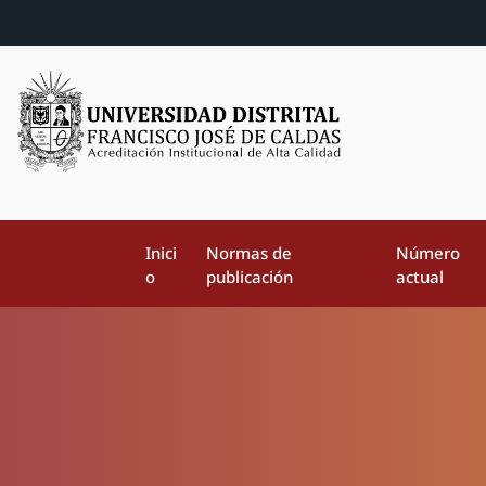
Inici
Normas de
Número
o
publicación
actual