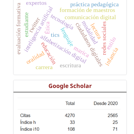
expertos
práctica pedagógica
evaluación formativa
inteligencia artificial
formación de maestros
estudiante
tecnología
comunicación digital
twitter
modalidad
ciudadanos digitales
redes sociales
Ética
lectura
lenguaje
tics
alfabetización digital
estilo
educación
marica
infancia
oralidad
escritura
carrera
Google Scholar