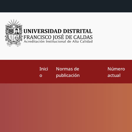
Inici
Normas de
Número
o
publicación
actual