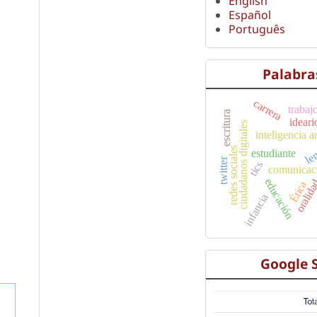
English
Español
Português
Palabra
carrera
trabaj
escritura
idear
ciudadanos digitales
inteligencia ar
le
redes sociales
estudiante
twitter
tics
comunicaci
educación
oralid
Ética
infancia
Google 