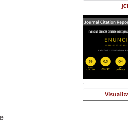
JC
Visualiz