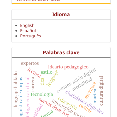
Idioma
English
Español
Português
Palabras clave
expertos
ideario pedagógico
comunicación digital
lectura
lenguaje
estilo
lenguaje hablado
cultura digital
modalidad
inteligencia artificial
lingüística de corpus
carrera
tics
escritura
ciudadanos digitales
marica
tecnología
educación
nuevas derechas
interacción social
twitter
oralidad
infancia