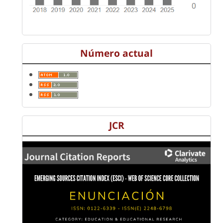
Número actual
JCR