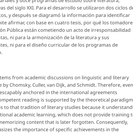
tariales y doce programas de estudio sobre literatura,
s del siglo XXI. Para el desarrollo se utilizaron dos ciclos d
tos
, y después se diagramó la información para identificar
mite afirmar, con base en cuatro tesis, por qué los tomadore
ión Pública están cometiendo un acto de irresponsabilidad
as, ni para la armonización de la literatura y sus
es, ni para el diseño curricular de los programas de
o.
stems from academic discussions on linguistic and literary
by Chomsky, Culler, van Dijk, and Schmidt. Therefore, eve
escapably anchored in the international agreements
ompetent reading is supported by the theoretical paradigm
es to that tradition of literary studies because it understand
ditional academic learning, which does not provide training 
 memorizing content that is later forgotten. Consequently,
izes the importance of specific achievements in the