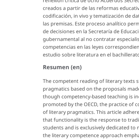
reflexión crítica de ocho Acuerdos Secre
creados a partir de las reformas educativa
codificación,
in vivo
y
tematización de da
las premisas. Este proceso analítico per
de decisiones en la Secretaría de Educac
gubernamental al no contratar especialist
competencias en las leyes correspondient
estudio sobre literatura en el bachillerat
Resumen (en)
The competent reading of literary texts 
pragmatics based on the proposals made 
though competency-based teaching is in
promoted by the OECD, the practice of c
of literary pragmatics. This article adher
that functionality is the response to tra
students and is exclusively dedicated to
the literary competence approach emphas