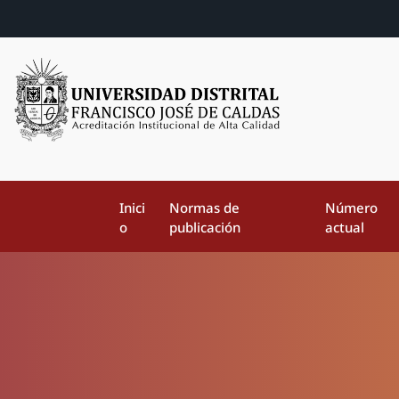
Inici
Normas de
Número
o
publicación
actual