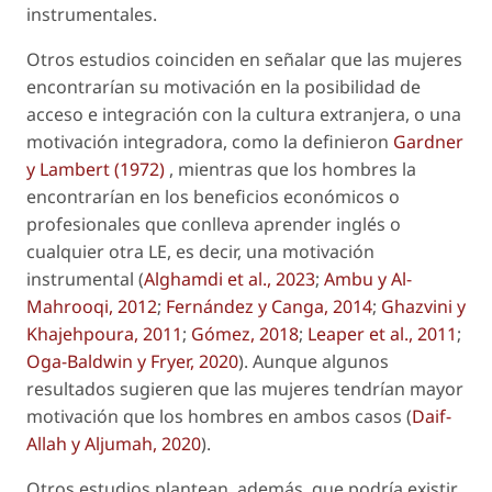
instrumentales.
Otros estudios coinciden en señalar que las mujeres
encontrarían su motivación en la posibilidad de
acceso e integración con la cultura extranjera, o una
motivación integradora, como la definieron
Gardner
y Lambert (1972)
, mientras que los hombres la
encontrarían en los beneficios económicos o
profesionales que conlleva aprender inglés o
cualquier otra LE, es decir, una motivación
instrumental (
Alghamdi
et al
., 2023
;
Ambu y Al-
Mahrooqi, 2012
;
Fernández y Canga, 2014
;
Ghazvini y
Khajehpoura, 2011
;
Gómez, 2018
;
Leaper
et al
., 2011
;
Oga-Baldwin y Fryer, 2020
). Aunque algunos
resultados sugieren que las mujeres tendrían mayor
motivación que los hombres en ambos casos (
Daif-
Allah y Aljumah, 2020
).
Otros estudios plantean, además, que podría existir