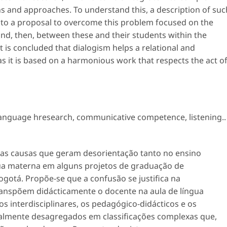
ions and approaches. To understand this, a description of suc
to a proposal to overcome this problem focused on the
and, then, between these and their students within the
 it is concluded that dialogism helps a relational and
as it is based on a harmonious work that respects the act o
anguage hresearch
,
communicative competence
,
listening.
.
umas causas que geram desorientação tanto no ensino
gua materna em alguns projetos de graduação de
ogotá. Propõe-se que a confusão se justifica na
anspõem didácticamente o docente na aula de língua
s interdisciplinares, os pedagógico-didácticos e os
almente desagregados em classificações complexas que,