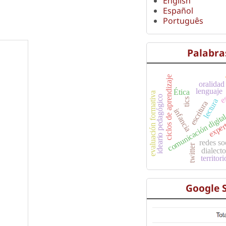
English
Español
Português
Palabra
ciclos de aprendizaje
oralidad
lenguaje
Ética
es
evaluación formativa
ideario pedagógico
tics
lectura
escritura
infancia
comunicación digita
exper
redes so
twitter
dialect
territori
Google 