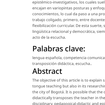
epistémico-investigativos, los cuales sue
encajan en variopintas posturas y enfoqu
conocimientos, lo cual da paso a una pro
trabajo coligado, primero, entre docente
flexibilización curricular. De esta suerte
lingüística relacional y democrática, si
acto de la escucha.
Palabras clave:
lengua española
,
competencia comunica
transposición didáctica
,
escucha.
.
Abstract
The objective of this article is to expla
tongue teaching but also in its research
the city of Bogotá. It is possible that th
didactically transposes the teacher in t
disciplinary, pedagogical-didactic and e