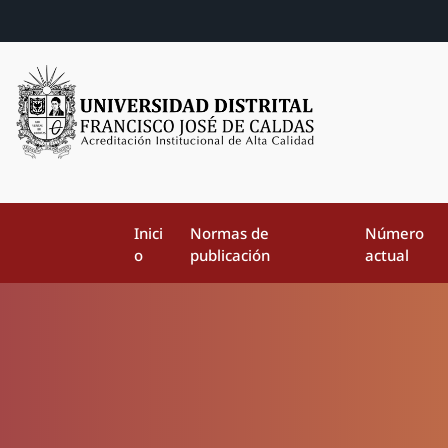
Inici
Normas de
Número
o
publicación
actual