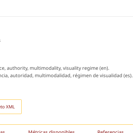
s
, authority, multimodality, visuality regime (en).
ia, autoridad, multimodalidad, régimen de visualidad (es).
eto XML
as
Métricas disponibles
Referencias