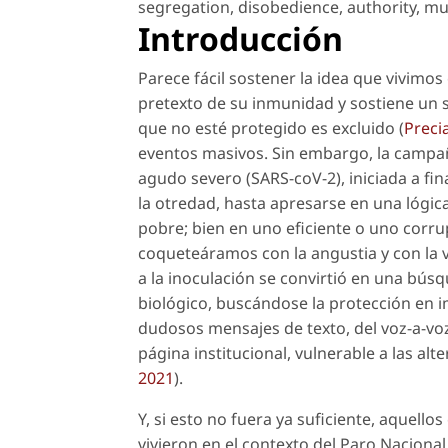
segregation
,
disobedience
,
authority
,
mul
Introducción
Parece fácil sostener la idea que vivimos
pretexto de su inmunidad y sostiene un se
que no esté protegido es excluido (
Preci
eventos masivos. Sin embargo, la campa
agudo severo (SARS-coV-2), iniciada a fi
la otredad, hasta apresarse en una lógica
pobre; bien en uno eficiente o uno corr
coqueteáramos con la angustia y con la 
a la inoculación se convirtió en una b
biológico, buscándose la protección en i
dudosos mensajes de texto, del
voz-a-vo
página institucional, vulnerable a las al
2021
).
Y, si esto no fuera ya suficiente, aquell
vivieron en el contexto del Paro Nacion