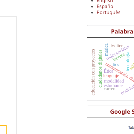
English
Español
Português
Palabra
twitter
marica
redes sociales
educación con proyectos
ciudadanos digitales
edu
lectura
tecnología
comunicación di
tics
e
Ética
lenguaje
modalidad
estudiante
oralida
carrera
Google 