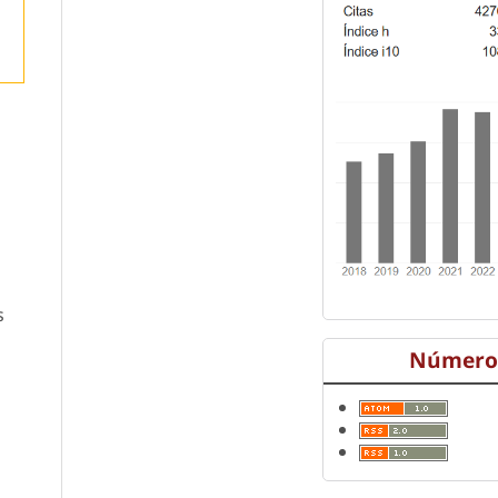
s
Número 