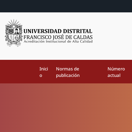
Inici
Normas de
Número
o
publicación
actual