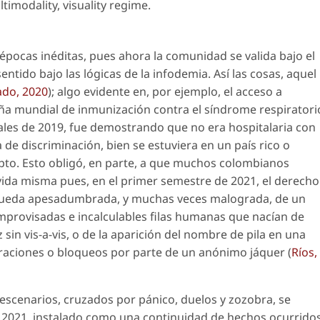
timodality
,
visuality regime
.
 épocas inéditas, pues ahora la comunidad se valida bajo el
ntido bajo las lógicas de la infodemia. Así las cosas, aquel
ado, 2020
); algo evidente en, por ejemplo, el acceso a
ña mundial de inmunización contra el síndrome respiratori
nales de 2019, fue demostrando que no era hospitalaria con
 de discriminación, bien se estuviera en un país rico o
upto. Esto obligó, en parte, a que muchos colombianos
vida misma pues, en el primer semestre de 2021, el derecho
úsqueda apesadumbrada, y muchas veces malograda, de un
mprovisadas e incalculables filas humanas que nacían de
z
sin
vis-a-vis
, o de la aparición del nombre de pila en una
teraciones o bloqueos por parte de un anónimo jáquer (
Ríos,
os escenarios, cruzados por pánico, duelos y zozobra, se
al 2021, instalado como una continuidad de hechos ocurrido