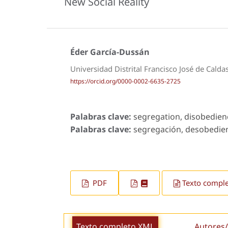
New Social Reality
Éder García-Dussán
Universidad Distrital Francisco José de Calda
https://orcid.org/0000-0002-6635-2725
Palabras clave:
segregation, disobedience
Palabras clave:
segregación, desobedienc
PDF
Texto compl
Texto completo XML
Autores/