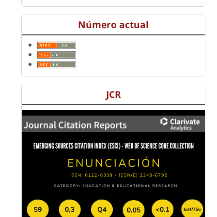
Número actual
JCR