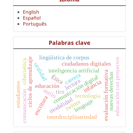
English
Español
Português
Palabras clave
lingüística de corpus
ciclos de aprendizaje
educación con proyectos
cibernética
ciudadanos digitales
oralidad
inteligencia artificial
evaluación formativa
carrera
nuevas derechas
Ética
comunicación digital
lectura
infancia
estudiantes
educación
estilo
tics
comunicación
tecnología
escritura
modalidad
lenguaje
twitter
interdisciplinariedad