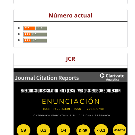
Número actual
JCR