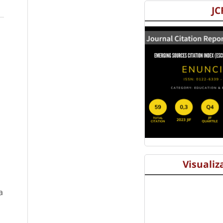
JC
Visualiz
a