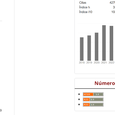
Número 
a