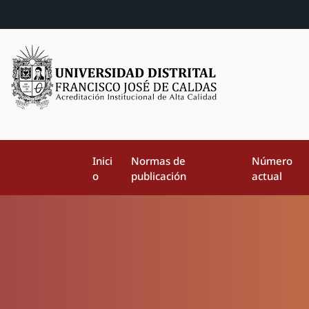
Inici
Normas de
Número
o
publicación
actual