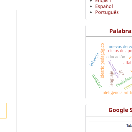
English
Español
Português
Palabra
ideario pedagógico
nuevas dere
ciclos de ap
es
infancia
educación
tecnología
alfa
l
ciudadano
comun
tics
lenguaje
oralidad
inteligencia artif
Google 