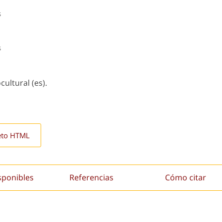
s
s
cultural (es).
eto HTML
sponibles
Referencias
Cómo citar