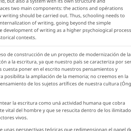
d, but also a system with its own structure and
races two main components: the actions and opérations
writing should be carried out. Thus, schooling needs to
internalization of writing, going beyond the simple
 development of writing as a higher psychoiogical proces
storical contexts.
oceso de construcción de un proyecto de modernización de la
atón a la escritura, ya que nuestro país se caracteriza por se
 cuesta poner en el escrito nuestros pensamientos y
a posibilita la ampliación de la memoria; no creemos en la
ensamiento de los sujetos artífices de nuestra cultura (Óng
lantear la escritura como uná actividad humana que cobra
e vital del hombre y que se resucita dentro de los ilimitad
ectores vivos.
one unas perspectivas teóricas que redimensionan el papel d