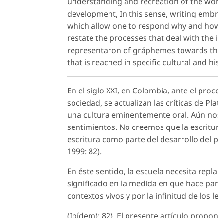
understanding and recreation of the worl
development, In this sense, writing emb
which allow one to respond why and how 
restate the processes that deal with the 
representaron of gráphemes towards the
that is reached in specific cultural and hi
En el siglo XXI, en Colombia, ante el pr
sociedad, se actualizan las críticas de Pl
una cultura eminentemente oral. Aún nos
sentimientos. No creemos que la escritur
escritura como parte del desarrollo del p
1999: 82).
En éste sentido, la escuela necesita rep
significado en la medida en que hace part
contextos vivos y por la infinitud de los l
(Ibídem): 82). El presente artículo prop