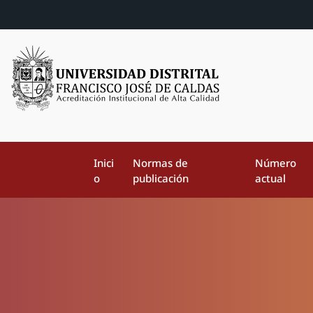
Inici
Normas de
Número
o
publicación
actual