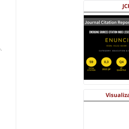
JC
.
Visualiz