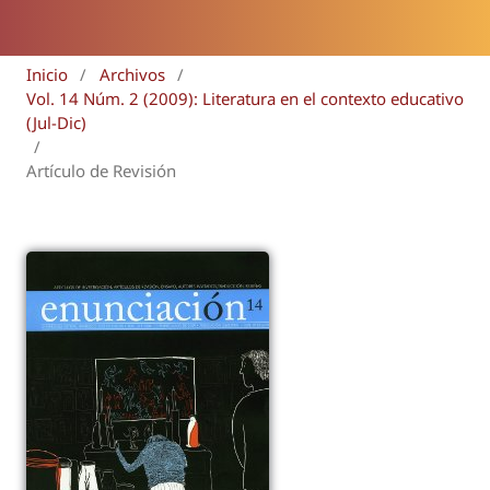
Inicio
/
Archivos
/
Vol. 14 Núm. 2 (2009): Literatura en el contexto educativo
(Jul-Dic)
/
Artículo de Revisión