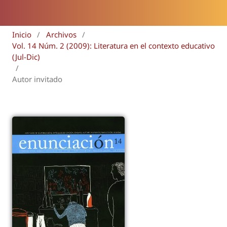
Inicio
/
Archivos
/
Vol. 14 Núm. 2 (2009): Literatura en el contexto educativo
(Jul-Dic)
/
Autor invitado