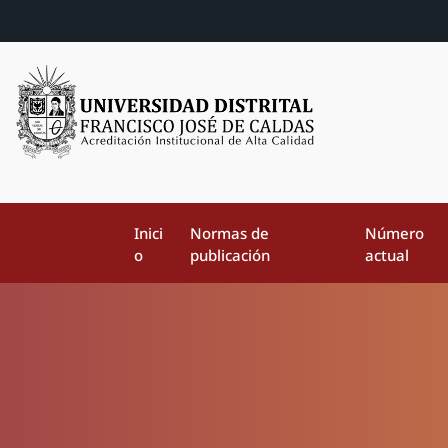
Inici
Normas de
Número
o
publicación
actual