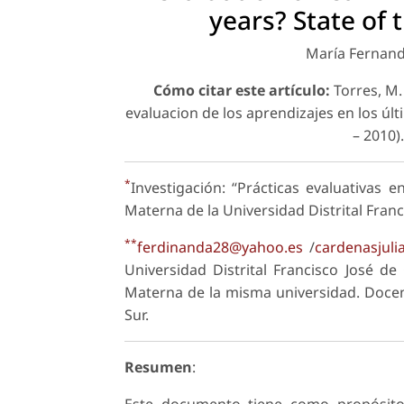
years? State of 
María Fernand
Cómo citar este artículo:
Torres, M. 
evaluacion de los aprendizajes en los últ
– 2010)
*
Investigación: “Prácticas evaluativas 
Materna de la Universidad Distrital Franc
**
ferdinanda28@yahoo.es
/
cardenasjul
Universidad Distrital Francisco José d
Materna de la misma universidad. Docent
Sur.
Resumen
:
Este documento tiene como propósito 