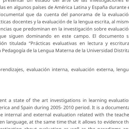
das en algunos países de América Latina y España durante 
 documental que da cuenta del panorama de la evaluaci
cticas docentes y la evaluación de la lengua escrita, al mis
encias que predominan en la investigación sobre evaluaci
que siguen dominando en este campo. El documento s
ón titulada “Prácticas evaluativas en lectura y escritur
 Pedagogía de la Lengua Materna de la Universidad Distrit
prendizajes, evaluación interna, evaluación externa, leng
t a state of the art investigations in learning evaluati
rica and Spain during 2005- 2010 period. It is a document
 internal and external evaluation related with the teach
ten language, at the same time that it allows to evidence t
estigation about evaluation as well as the paradigms a