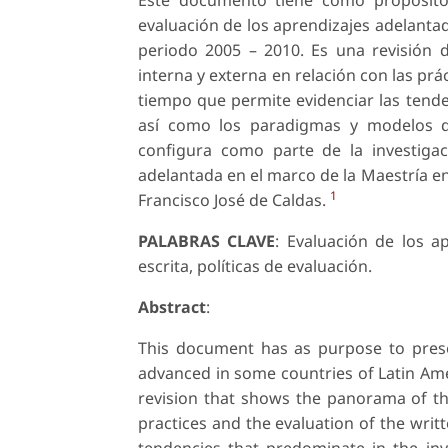
evaluación de los aprendizajes adelanta
periodo 2005 – 2010. Es una revisión
interna y externa en relación con las prá
tiempo que permite evidenciar las tend
así como los paradigmas y modelos 
configura como parte de la investigaci
adelantada en el marco de la Maestría en
1
Francisco José de Caldas.
PALABRAS CLAVE
: Evaluación de los a
escrita, políticas de evaluación.
Abstract
:
This document has as purpose to presen
advanced in some countries of Latin Ame
revision that shows the panorama of the
practices and the evaluation of the writ
tendencies that predominate in the inv