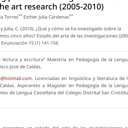
the art research (2005-2010)
**
**
a Torres
Esther Julia Cárdenas
y Julia, C. (2010). ¿Qué y cómo se ha investigado sobre la
imos cinco años? Estado del arte de las investigaciones (20
.
Enunciación
15 (1) 141-156
en lectura y escritura” Maestría en Pedagogía de la Leng
isco José de Caldas.
ia@hotmail.com
. Licenciadas en lingüística y literatura de 
e Caldas. Aspirantes a Magister en Pedagogía de la Leng
es de Lengua Castellana del Colegio Distrital San Cristób
presentar un estado del arte de las investigaciones e