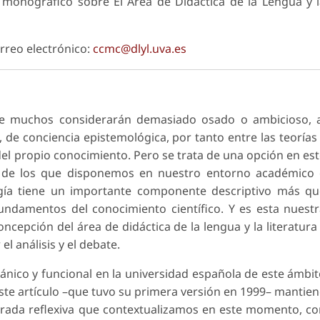
monográfico sobre El Área de Didáctica de la Lengua y 
rreo electrónico:
ccmc@dlyl.uva.es
que muchos considerarán demasiado osado o ambicioso, 
, de conciencia epistemológica, por tanto entre las teorías
el propio conocimiento. Pero se trata de una opción en es
s de los que disponemos en nuestro entorno académico 
logía tiene un importante componente descriptivo más q
fundamentos del conocimiento científico. Y es esta nuest
oncepción del área de didáctica de la lengua y la literatura
el análisis y el debate.
ánico y funcional en la universidad española de este ámbi
te artículo –que tuvo su primera versión en 1999– mantie
mirada reflexiva que contextualizamos en este momento, c