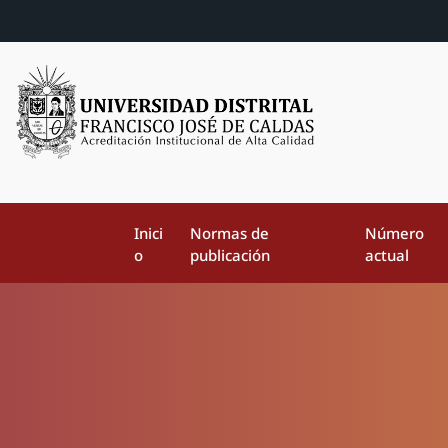
Inici
Normas de
Número
o
publicación
actual