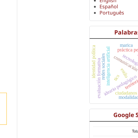
English
Español
Português
Palabra
marica
identidad política
inteligencia artificial
práctica p
tecnolo
redes sociales
comunicación 
evaluación formativa
estilo
tics
ideario pedagógico
territor
ciudadanos 
modalida
Google 