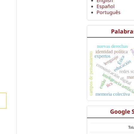
English
Español
Português
Palabra
nuevas derechas
esc
identidad política
campos de pensamiento
expertos
lenguaje
Ética
educación
comunicación digital
redes s
inteligencia artific
mar
estilo
tics
memoria colectiva
Google 