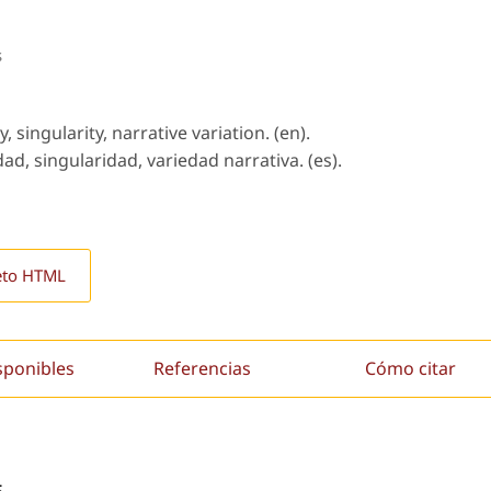
s
 singularity, narrative variation. (en).
d, singularidad, variedad narrativa. (es).
eto HTML
sponibles
Referencias
Cómo citar
5