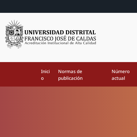
Inici
Normas de
Número
o
publicación
actual