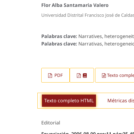
Flor Alba Santamaria Valero
Universidad Distrital Francisco José de Calda
Palabras clave:
Narratives, heterogeneity,
Palabras clave:
Narrativas, heterogeneida
PDF
Texto compl
Texto completo HTML
Métricas di
Editorial
Enunciación, 2006-08-00 nro:11 pág:35-4