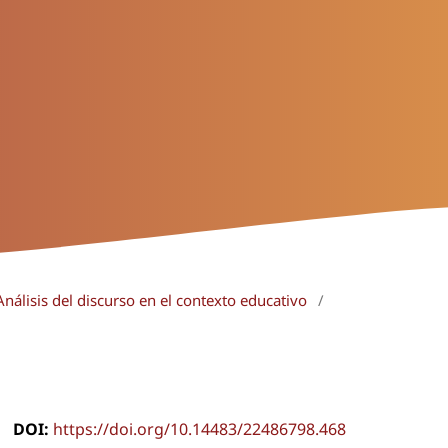
nálisis del discurso en el contexto educativo
/
DOI:
https://doi.org/10.14483/22486798.468