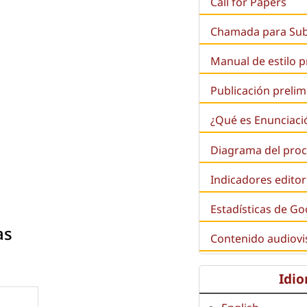
Call for Papers
Chamada para Su
Manual de estilo 
Publicación prelim
¿Qué es
Enunciaci
Diagrama del proc
Indicadores editor
Estadísticas de Go
as
Contenido audiovi
Idi