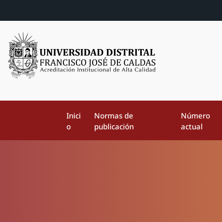
Inici
Normas de
Número
o
publicación
actual