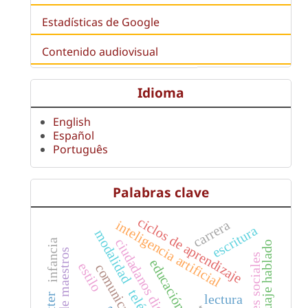
Estadísticas de Google
Contenido audiovisual
Idioma
English
Español
Português
Palabras clave
ciclos de aprendizaje
carrera
inteligencia artificial
escritura
modalidad
ciudadanos digitales
infancia
lenguaje hablado
redes sociales
educación
estilo
lectura