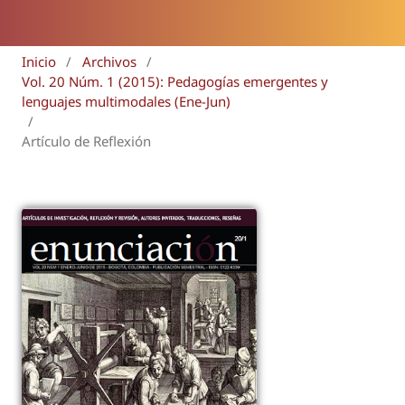
Inicio
/
Archivos
/
Vol. 20 Núm. 1 (2015): Pedagogías emergentes y
lenguajes multimodales (Ene-Jun)
/
Artículo de Reflexión