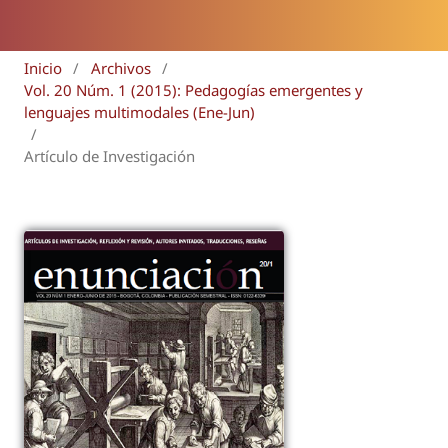
Inicio
/
Archivos
/
Vol. 20 Núm. 1 (2015): Pedagogías emergentes y
lenguajes multimodales (Ene-Jun)
/
Artículo de Investigación