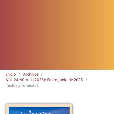
Inicio
/
Archivos
/
Vol. 24 Núm. 1 (2025): Enero-Junio de 2025
/
Textos y contextos