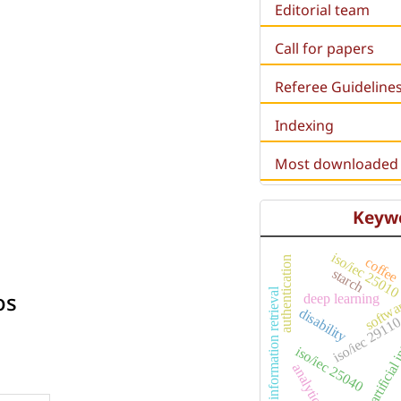
Editorial team
Call for papers
Referee Guideline
Indexing
Most downloaded a
Keyw
iso/iec 2501
softwar
authentication
coffee
starch
s
information retrieval
os
deep learning
artificial 
disability
iso/iec 2911
iso/iec 25040
analytics