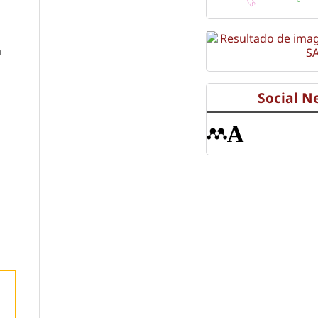
a
Social N