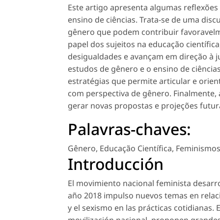
Este artigo apresenta algumas reflexões
ensino de ciências. Trata-se de uma disc
gênero que podem contribuir favoravelme
papel dos sujeitos na educação científi
desigualdades e avançam em direção à jus
estudos de gênero e o ensino de ciência
estratégias que permite articular e orie
com perspectiva de gênero. Finalmente, 
gerar novas propostas e projeções futur
Palavras-chaves:
Gênero
,
Educação Científica
,
Feminismo
Introducción
El movimiento nacional feminista desarrol
año 2018 impulso nuevos temas en relació
y el sexismo en las prácticas cotidianas.
movilización nacional, proponen grandes