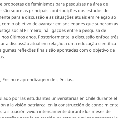
 e propostas de feminismos para pesquisas na área de
ussão sobre as principais contribuições dos estudos de
nte para a discussão e as situações atuais em relação ao
ca, com o objetivo de avançar em sociedades que superam a
tiça social Primeiro, há ligações entre a pesquisa de
s nos últimos anos. Posteriormente, a discussão enfoca trê
ntar a discussão atual em relação a uma educação científica
algumas reflexões finais são apontadas com o objetivo de
as.
s
,
Ensino e aprendizagem de ciências.
.
lado por las estudiantes universitarias en Chile durante el
n a la visión patriarcal en la construcción de conocimient
 Esta situación vivida intensamente durante los meses de
 desafíos para la educación, puesto que exigen repensar la