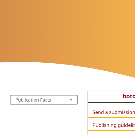
bot
Publication Facts
Send a submissio
Publishing guideli