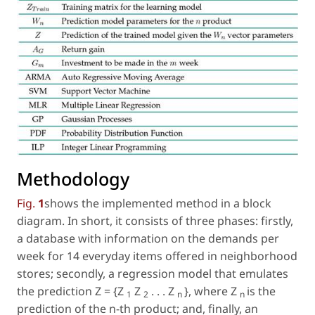
Methodology
Fig.
1
shows the implemented method in a block
diagram. In short, it consists of three phases: firstly,
a database with information on the demands per
week for 14 everyday items offered in neighborhood
stores; secondly, a regression model that emulates
the prediction
Z
=
{Z
Z
. . . Z
}
, where
Z
is the
1
2
n
n
prediction of the n-th product; and, finally, an