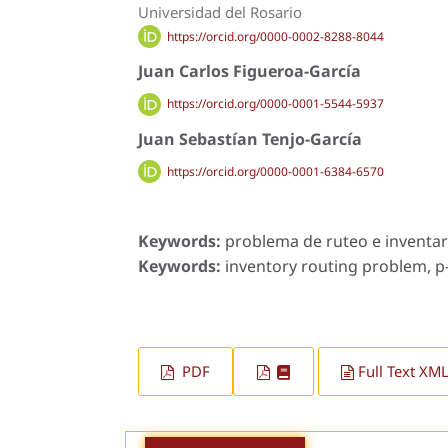
Universidad del Rosario
https://orcid.org/0000-0002-8288-8044
Juan Carlos Figueroa-García
https://orcid.org/0000-0001-5544-5937
Juan Sebastían Tenjo-García
https://orcid.org/0000-0001-6384-6570
Keywords:
problema de ruteo e inventari
Keywords:
inventory routing problem, p-
PDF
Full Text XML