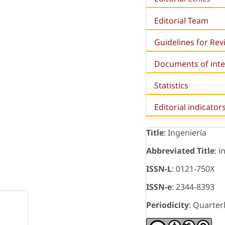
Editorial Team
Guidelines for Re
Documents of inte
Statistics
Editorial indicator
Title
: Ingeniería
Abbreviated Title
: i
ISSN-L
: 0121-750X
ISSN-e
: 2344-8393
Periodicity
: Quarter