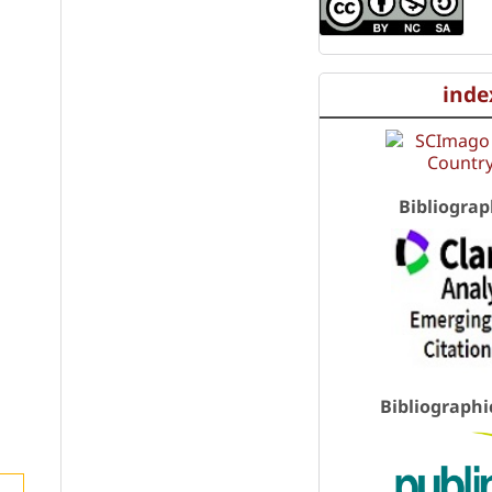
inde
Bibliograp
Bibliographi