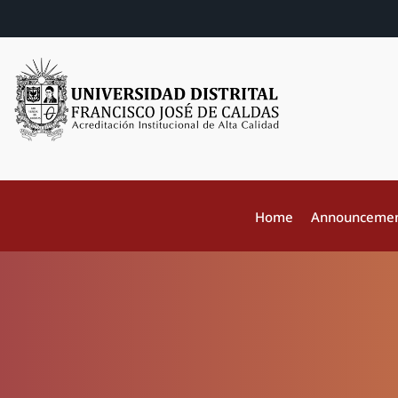
Home
Announceme